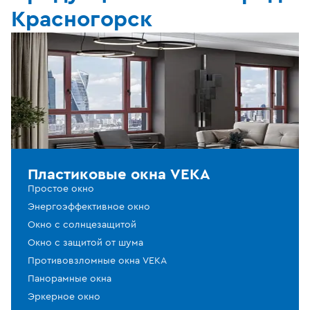
Красногорск
Пластиковые окна VEKA
Простое окно
Энергоэффективное окно
Окно с солнцезащитой
Окно с защитой от шума
Противовзломные окна VEKA
Панорамные окна
Эркерное окно