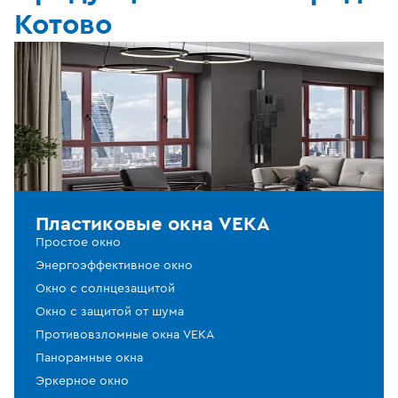
Котово
Пластиковые окна VEKA
Простое окно
Энергоэффективное окно
Окно с солнцезащитой
Окно с защитой от шума
Противовзломные окна VEKA
Панорамные окна
Эркерное окно