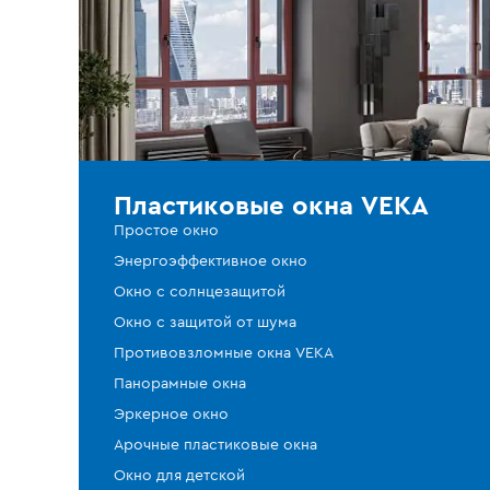
Пластиковые окна VEKA
Простое окно
Энергоэффективное окно
Окно с солнцезащитой
Окно с защитой от шума
Противовзломные окна VEKA
Панорамные окна
Эркерное окно
Арочные пластиковые окна
Окно для детской