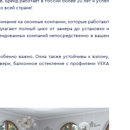
. Бренд работает в России более 20 лет и успел
о всей стране!
внимание на оконные компании, которые работают
длагают полный цикл от замера до установки и
мендованных компаний непосредственно в вашем
обенно важно. Окна также устойчивы к взлому,
двери, балконное остекление с профилями VEKA