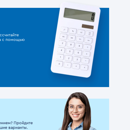
ссчитайте
за с помощью
ением? Пройдите
шие варианты.