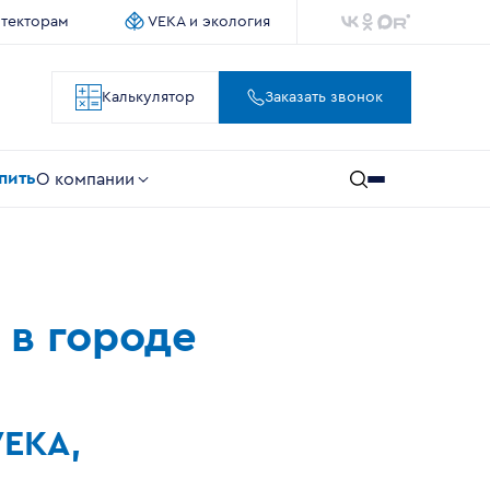
итекторам
VEKA и экология
Калькулятор
Заказать звонок
упить
О компании
 в городе
VEKA,