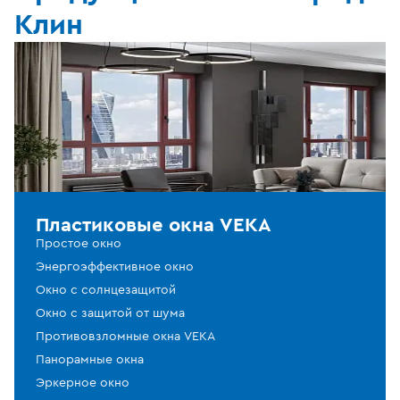
Клин
Пластиковые окна VEKA
Простое окно
Энергоэффективное окно
Окно с солнцезащитой
Окно с защитой от шума
Противовзломные окна VEKA
Панорамные окна
Эркерное окно