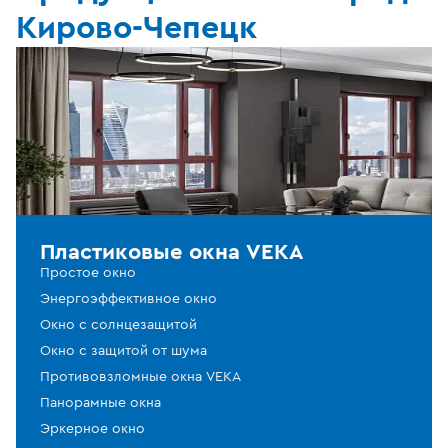
Кирово-Чепецк
Пластиковые окна VEKA
Простое окно
Энергоэффективное окно
Окно с солнцезащитой
Окно с защитой от шума
Противовзломные окна VEKA
Панорамные окна
Эркерное окно