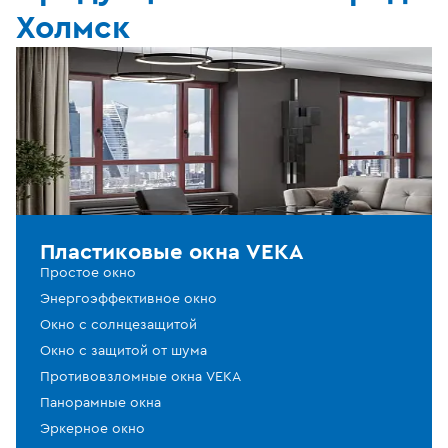
Холмск
Пластиковые окна VEKA
Простое окно
Энергоэффективное окно
Окно с солнцезащитой
Окно с защитой от шума
Противовзломные окна VEKA
Панорамные окна
Эркерное окно