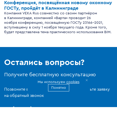
Конференция, посвящённая новому оконному
ГОСТу, пройдёт в Калининграде
Компания VEKA Rus совместно со своим партнёром
в Калининграде, компанией «Варта» проводит 26
ноября конференцию, посвящённую ГОСТу 23166-2021,
вступившему в силу 1 ноября текущего года. Кроме того,
будет представлена тема практического использования BIM.
Остались вопросы?
Получите бесплатную консультацию
Мы используем
cookies
Понятно
Позвоните в Контакт-центр VEKA или оставьте заявку
на обратный звонок
8 (800) 302-20-05