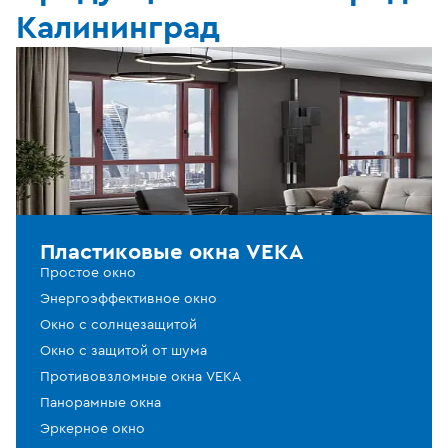
Калининград
Пластиковые окна VEKA
Простое окно
Энергоэффективное окно
Окно с солнцезащитой
Окно с защитой от шума
Противовзломные окна VEKA
Панорамные окна
Эркерное окно