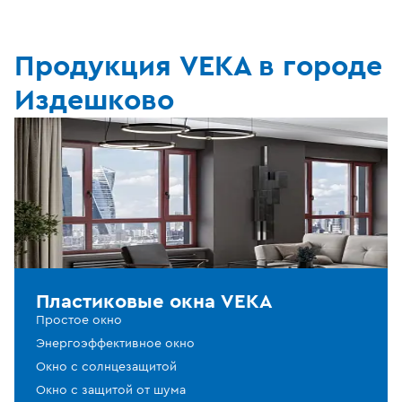
Продукция VEKA в городе
Издешково
Пластиковые окна VEKA
Простое окно
Энергоэффективное окно
Окно с солнцезащитой
Окно с защитой от шума