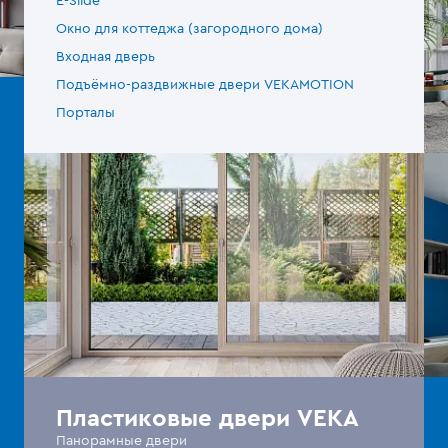
E-Slide
Окно для коттеджа (загородного дома)
Входная дверь
Подъёмно-раздвижные двери VEKAMOTION
Порталы
Пластиковые двери VEKA
Панорамные двери