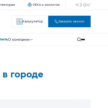
итекторам
VEKA и экология
Калькулятор
Заказать звонок
упить
О компании
 в городе