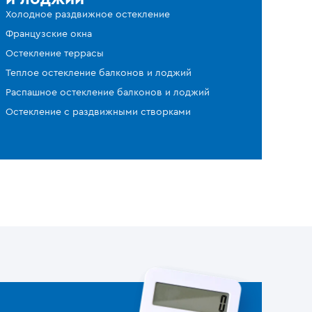
Холодное раздвижное остекление
Французские окна
Остекление террасы
Теплое остекление балконов и лоджий
Распашное остекление балконов и лоджий
Остекление с раздвижными створками