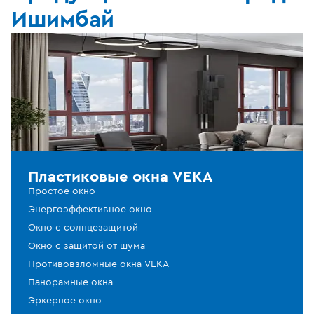
Ишимбай
Пластиковые окна VEKA
Простое окно
Энергоэффективное окно
Окно с солнцезащитой
Окно с защитой от шума
Противовзломные окна VEKA
Панорамные окна
Эркерное окно