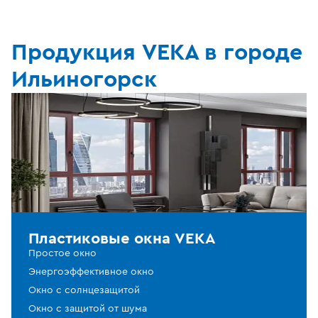
Продукция VEKA в городе
Ильиногорск
Пластиковые окна VEKA
Простое окно
Энергоэффективное окно
Окно с солнцезащитой
Окно с защитой от шума