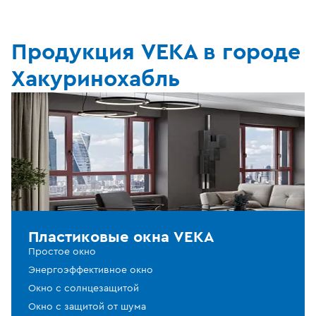
Продукция VEKA в городе
Хакуринохабль
Пластиковые окна VEKA
Простое окно
Энергоэффективное окно
Окно с солнцезащитой
Окно с защитой от шума