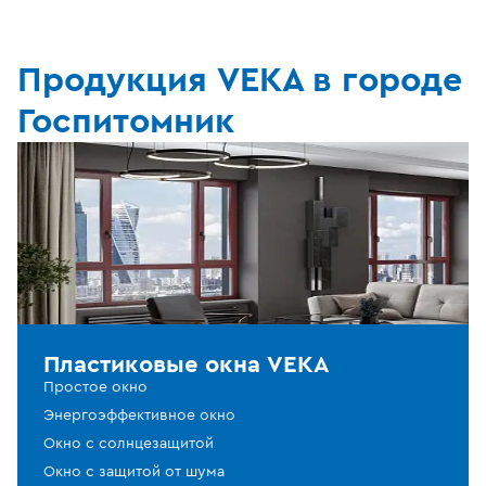
Продукция VEKA в городе
Госпитомник
Пластиковые окна VEKA
Простое окно
Энергоэффективное окно
Окно с солнцезащитой
Окно с защитой от шума