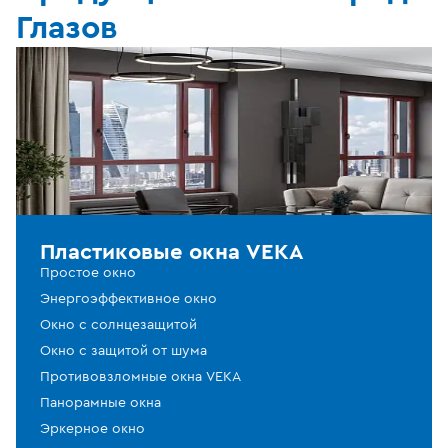
Глазов
Пластиковые окна VEKA
Простое окно
Энергоэффективное окно
Окно с солнцезащитой
Окно с защитой от шума
Противовзломные окна VEKA
Панорамные окна
Эркерное окно