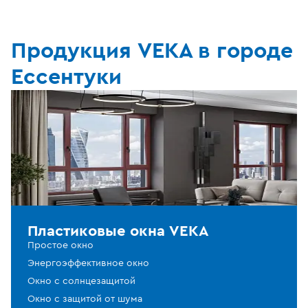
Продукция VEKA в городе
Ессентуки
Пластиковые окна VEKA
Простое окно
Энергоэффективное окно
Окно с солнцезащитой
Окно с защитой от шума