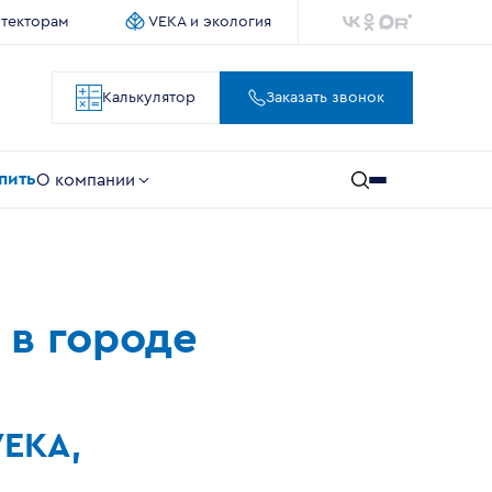
итекторам
VEKA и экология
Калькулятор
Заказать звонок
упить
О компании
 в городе
VEKA,