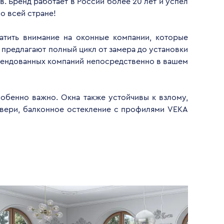
. Бренд работает в России более 20 лет и успел
о всей стране!
атить внимание на оконные компании, которые
 предлагают полный цикл от замера до установки
омендованных компаний непосредственно в вашем
обенно важно. Окна также устойчивы к взлому,
двери, балконное остекление с профилями VEKA