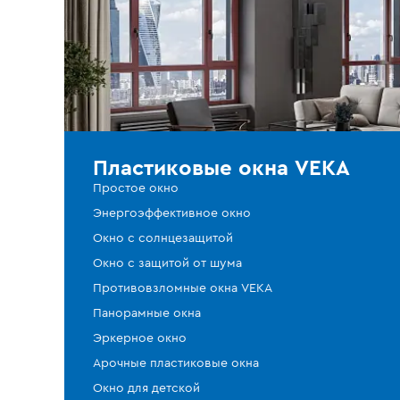
Пластиковые окна VEKA
Простое окно
Энергоэффективное окно
Окно с солнцезащитой
Окно с защитой от шума
Противовзломные окна VEKA
Панорамные окна
Эркерное окно
Арочные пластиковые окна
Окно для детской