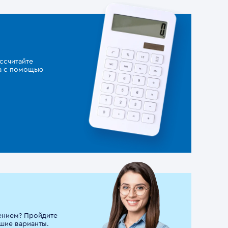
ссчитайте
за с помощью
ением? Пройдите
шие варианты.