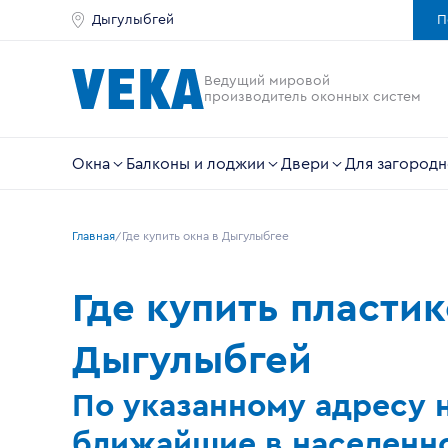
Дыгулыбгей
П
Ведущий мировой
производитель оконных систем
Окна
Балконы и лоджии
Двери
Для загородн
Главная
Где купить окна в Дыгулыбгеe
Где купить пласти
Дыгулыбгей
По указанному адресу 
ближайшие в населенно