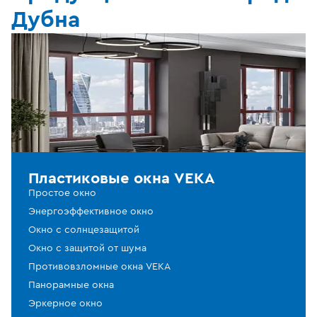
Дубна
Пластиковые окна VEKA
Простое окно
Энергоэффективное окно
Окно с солнцезащитой
Окно с защитой от шума
Противовзломные окна VEKA
Панорамные окна
Эркерное окно