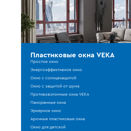
Пластиковые окна VEKA
Простое окно
Энергоэффективное окно
Окно с солнцезащитой
Окно с защитой от шума
Противовзломные окна VEKA
Панорамные окна
Эркерное окно
Арочные пластиковые окна
Окно для детской