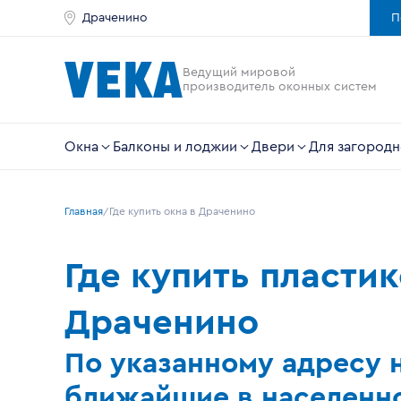
Драченино
П
Ведущий мировой
производитель оконных систем
Окна
Балконы и лоджии
Двери
Для загородн
Главная
Где купить окна в Драченино
Где купить пласти
Драченино
По указанному адресу 
ближайшие в населенно