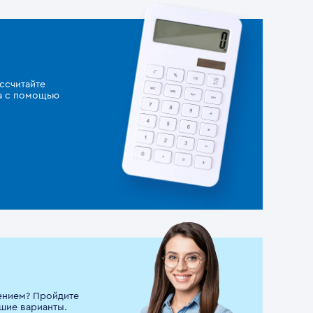
ссчитайте
за с помощью
ением? Пройдите
шие варианты.