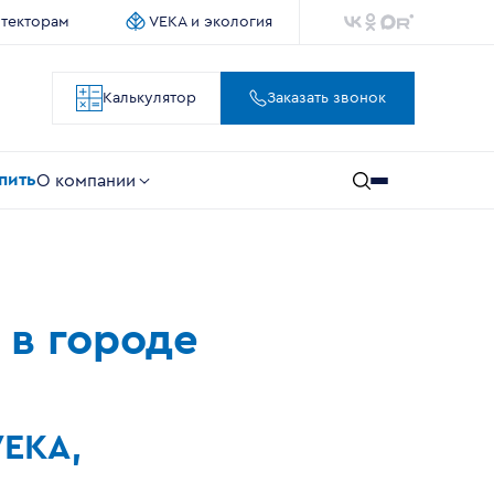
итекторам
VEKA и экология
Калькулятор
Заказать звонок
упить
О компании
 в городе
VEKA,