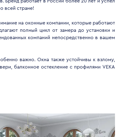
. Бренд работает в России более 20 лет и успел
о всей стране!
внимание на оконные компании, которые работают
длагают полный цикл от замера до установки и
мендованных компаний непосредственно в вашем
обенно важно. Окна также устойчивы к взлому,
двери, балконное остекление с профилями VEKA