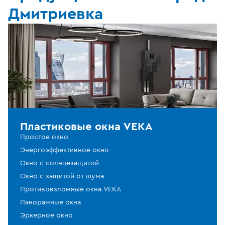
Дмитриевка
Пластиковые окна VEKA
Простое окно
Энергоэффективное окно
Окно с солнцезащитой
Окно с защитой от шума
Противовзломные окна VEKA
Панорамные окна
Эркерное окно