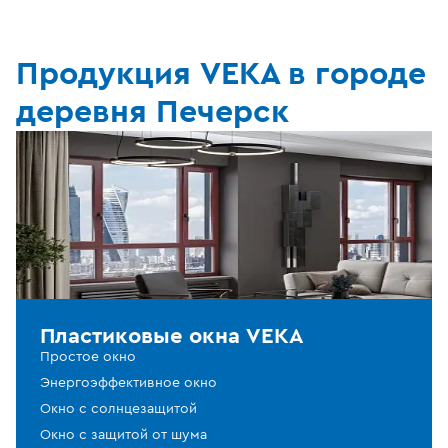
Продукция VEKA в городе
деревня Печерск
Пластиковые окна VEKA
Простое окно
Энергоэффективное окно
Окно с солнцезащитой
Окно с защитой от шума