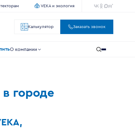
итекторам
VEKA и экология
Калькулятор
Заказать звонок
упить
О компании
 в городе
VEKA,