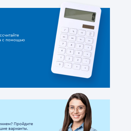
ссчитайте
за с помощью
ением? Пройдите
шие варианты.