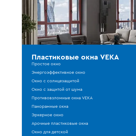
Пластиковые окна VEKA
Простое окно
Энергоэффективное окно
Окно с солнцезащитой
Окно с защитой от шума
Противовзломные окна VEKA
Панорамные окна
Эркерное окно
Арочные пластиковые окна
Окно для детской