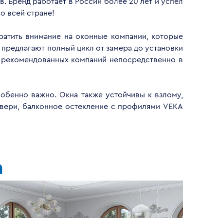
. Бренд работает в России более 20 лет и успел
о всей стране!
братить внимание на оконные компании, которые
 предлагают полный цикл от замера до установки
у рекомендованных компаний непосредственно в
обенно важно. Окна также устойчивы к взлому,
двери, балконное остекление с профилями VEKA
а