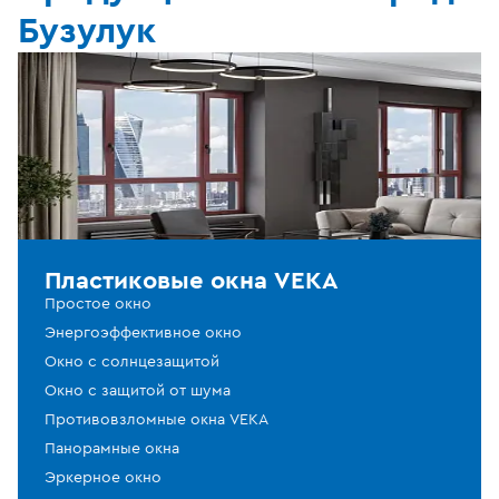
Бузулук
Пластиковые окна VEKA
Простое окно
Энергоэффективное окно
Окно с солнцезащитой
Окно с защитой от шума
Противовзломные окна VEKA
Панорамные окна
Эркерное окно