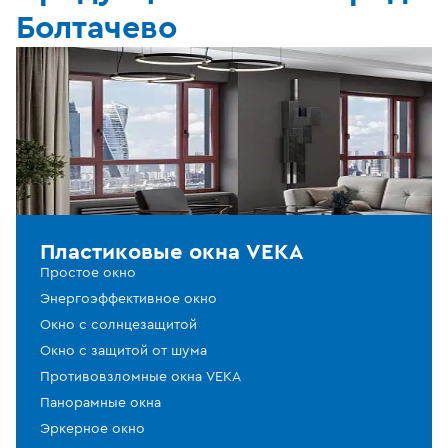
Болтачево
Пластиковые окна VEKA
Простое окно
Энергоэффективное окно
Окно с солнцезащитой
Окно с защитой от шума
Противовзломные окна VEKA
Панорамные окна
Эркерное окно