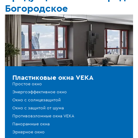
Богородское
Пластиковые окна VEKA
Простое окно
Энергоэффективное окно
Окно с солнцезащитой
Окно с защитой от шума
Противовзломные окна VEKA
Панорамные окна
Эркерное окно