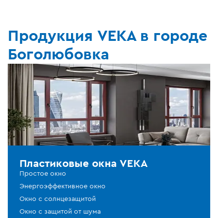
Продукция VEKA в городе
Боголюбовка
Пластиковые окна VEKA
Простое окно
Энергоэффективное окно
Окно с солнцезащитой
Окно с защитой от шума