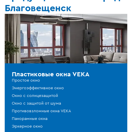
Благовещенск
Пластиковые окна VEKA
Простое окно
Энергоэффективное окно
Окно с солнцезащитой
Окно с защитой от шума
Противовзломные окна VEKA
Панорамные окна
Эркерное окно