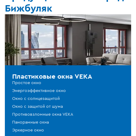
Бижбуляк
Пластиковые окна VEKA
Простое окно
Энергоэффективное окно
Окно с солнцезащитой
Окно с защитой от шума
Противовзломные окна VEKA
Панорамные окна
Эркерное окно