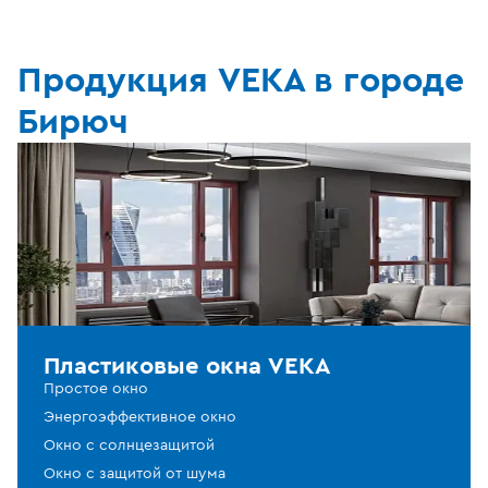
Продукция VEKA в городе
Бирюч
Пластиковые окна VEKA
Простое окно
Энергоэффективное окно
Окно с солнцезащитой
Окно с защитой от шума