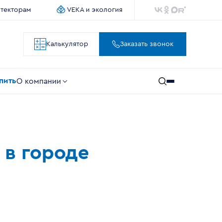
итекторам
VEKA и экология
Калькулятор
Заказать звонок
упить
О компании
 в городе