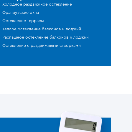
Холодное раздвижное остекление
Французские окна
Остекление террасы
Теплое остекление балконов и лоджий
Распашное остекление балконов и лоджий
Остекление с раздвижными створками