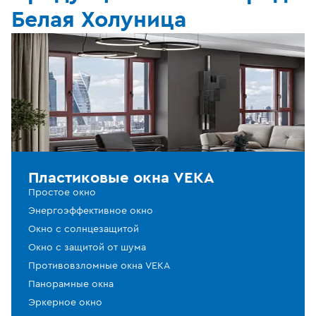
Белая Холуница
Пластиковые окна VEKA
Простое окно
Энергоэффективное окно
Окно с солнцезащитой
Окно с защитой от шума
Противовзломные окна VEKA
Панорамные окна
Эркерное окно