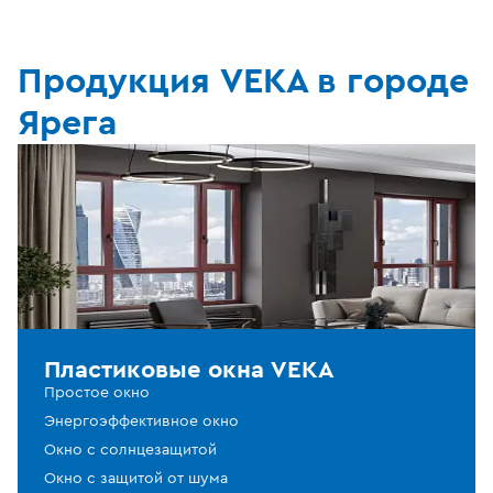
Продукция VEKA в городе
Ярега
Пластиковые окна VEKA
Простое окно
Энергоэффективное окно
Окно с солнцезащитой
Окно с защитой от шума