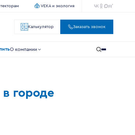
итекторам
VEKA и экология
Калькулятор
Заказать звонок
упить
О компании
 в городе