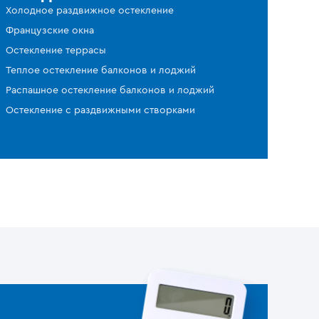
Холодное раздвижное остекление
Французские окна
Остекление террасы
Теплое остекление балконов и лоджий
Распашное остекление балконов и лоджий
Остекление с раздвижными створками