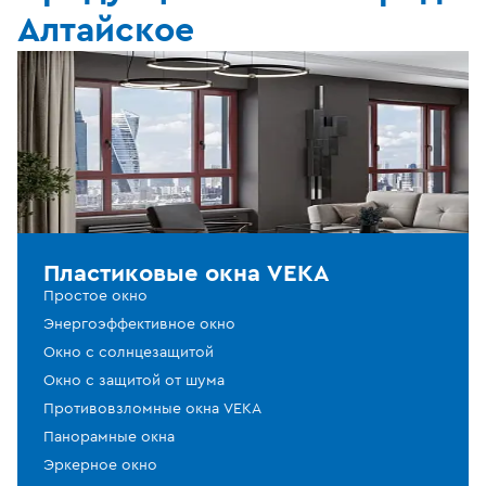
Алтайское
Пластиковые окна VEKA
Простое окно
Энергоэффективное окно
Окно с солнцезащитой
Окно с защитой от шума
Противовзломные окна VEKA
Панорамные окна
Эркерное окно