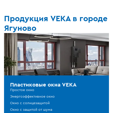
Продукция VEKA в городе
Ягуново
Пластиковые окна VEKA
Простое окно
Энергоэффективное окно
Окно с солнцезащитой
Окно с защитой от шума