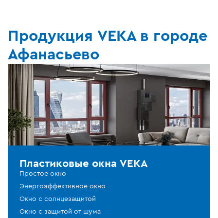
Продукция VEKA в городе
Афанасьево
Пластиковые окна VEKA
Простое окно
Энергоэффективное окно
Окно с солнцезащитой
Окно с защитой от шума