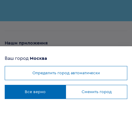
Наши приложения
Ваш город
Москва
Определить город автоматически
Мы используем
cookies
ОФИЦИАЛЬНЫЙ
Понятно
ПАРТНЕР
Все верно
Сменить город
8 (800) 302-20-05
Круглосуточно, бесплатно