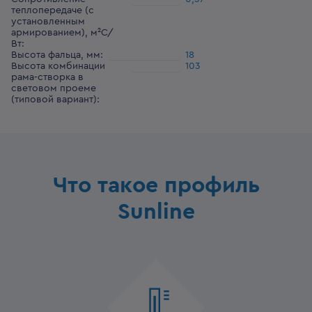
теплопередаче (с
установленным
армированием), м²С/
Вт
:
Высота фальца, мм
:
18
Высота комбинации
103
рама-створка в
световом проеме
(типовой вариант)
:
Что такое профиль
Sunline