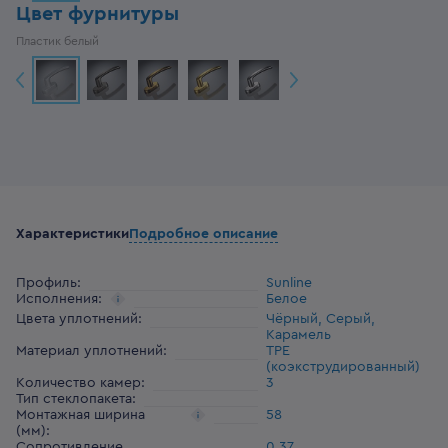
Цвет фурнитуры
Пластик белый
Характеристики
Подробное описание
Профиль
:
Sunline
Исполнения
:
Белое
Цвета уплотнений
:
Чёрный, Серый,
Карамель
Материал уплотнений
:
ТРЕ
(коэкструдированный)
Количество камер
:
3
Тип стеклопакета
:
Монтажная ширина
58
(мм)
:
Сопротивление
0,37