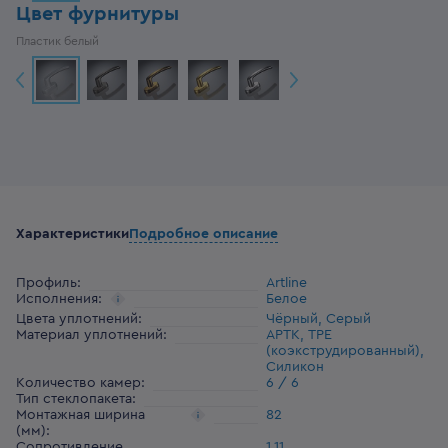
Цвет фурнитуры
Пластик белый
Характеристики
Подробное описание
Профиль
:
Artline
Исполнения
:
Белое
Цвета уплотнений
:
Чёрный, Серый
Материал уплотнений
:
АРТК, ТРЕ
(коэкструдированный),
Силикон
Количество камер
:
6 / 6
Тип стеклопакета
:
Монтажная ширина
82
(мм)
:
Сопротивление
1,11