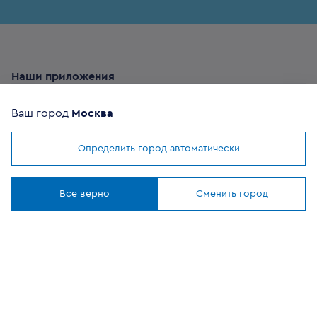
Наши приложения
Ваш город
Москва
Определить город автоматически
Мы используем
cookies
ОФИЦИАЛЬНЫЙ
Понятно
ПАРТНЕР
Все верно
Сменить город
8 (800) 302-20-05
Круглосуточно, бесплатно
Заказать звонок