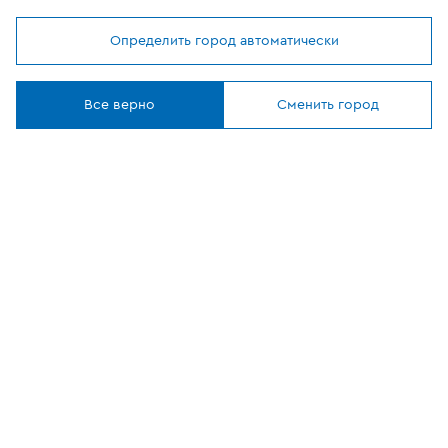
Определить город автоматически
Мы используем
cookies
ОФИЦИАЛЬНЫЙ
Понятно
ПАРТНЕР
Все верно
Сменить город
8 (800) 302-20-05
Круглосуточно, бесплатно
Заказать звонок
108807, г Москва, вн.тер.г муниципальный округ
Филимонковский, ул. Дорожная, 10, строение 11
©
2026
VEKA
Все сайты компании