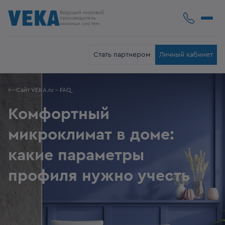
Ведущий мировой
производитель
оконных систем
Стать партнером
Личный кабинет
Сайт VEKA.ru - FAQ
Комфортный
микроклимат в доме:
какие параметры
профиля нужно учесть