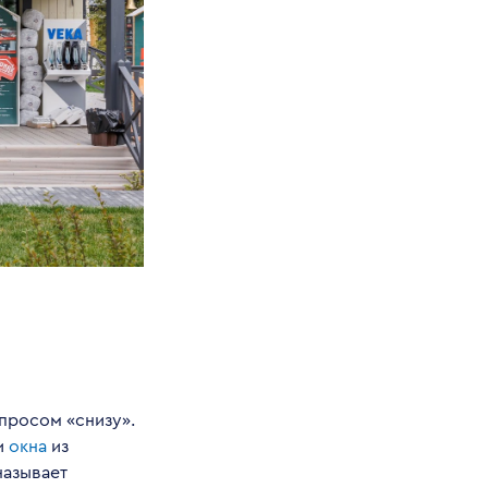
спросом «снизу».
и
окна
из
называет