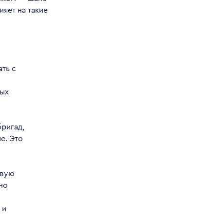
ияет на такие
ать с
ных
ригад,
е. Это
овую
но
 и