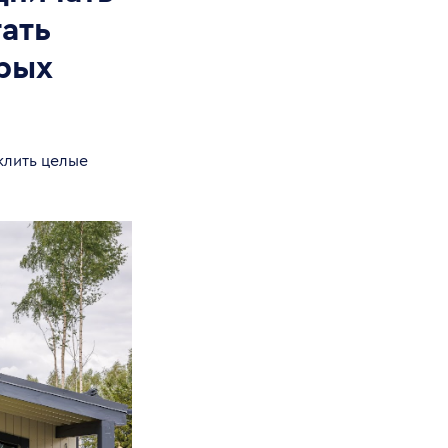
ать
рых
еклить целые