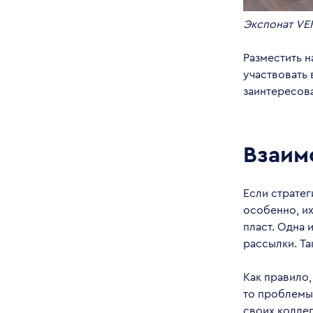
Экспонат VE
Разместить 
участвовать 
заинтересова
Взаим
Если стратег
особенно, и
пласт. Одна
рассылки. Та
Как правило,
то проблемы
своих коллег