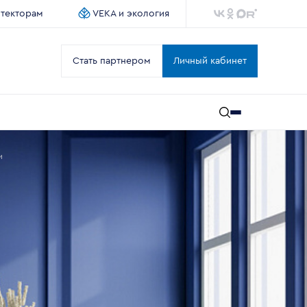
итекторам
VEKA и экология
Стать партнером
Личный кабинет
и