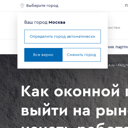
Выберите город
П
Ваш город
Москва
Ведущий мировой
производитель оконных систем
Определить город автоматически
О компании
Профили VEKA
Справочник партн
Все верно
Сменить город
Главная
Партнерам
Справочник партнера
Сайт VEKA.ru - FAQ
Как оконной
выйти на ры