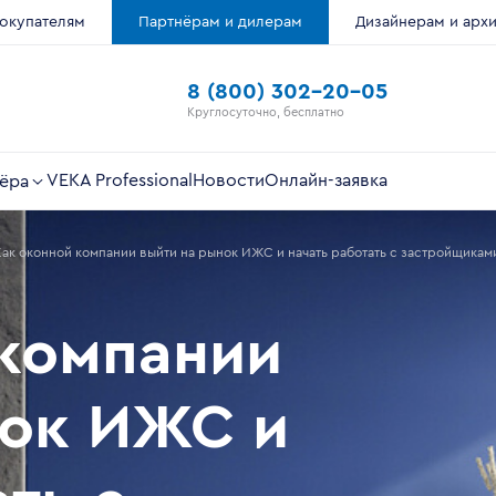
окупателям
Партнёрам и дилерам
Дизайнерам и арх
8 (800) 302-20-05
Круглосуточно, бесплатно
VEKA Professional
Новости
Онлайн-заявка
ёра
Как оконной компании выйти на рынок ИЖС и начать работать с застройщикам
 компании
нок ИЖС и