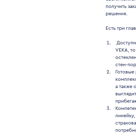
получить зак
решения.
Есть три гла
Доступна
VEKA, т
остеклен
стен-по
Готовые 
комплекс
а также 
выглядит
прибега
Компете
линейку,
страхова
потребно