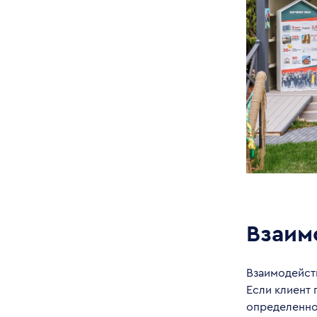
Взаим
Взаимодейств
Если клиент 
определенн