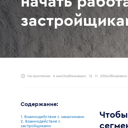
начать работа
застройщика
На прочтение:
6 мин
Опубликовано:
12 . 11 . 2024
Обновлено:
Содержание:
Чтобы
1. Взаимодействие с заказчиками
2. Взаимодействие с
сегме
застройщиками