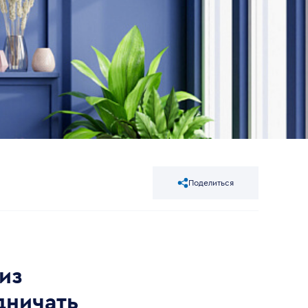
Поделиться
из
дничать