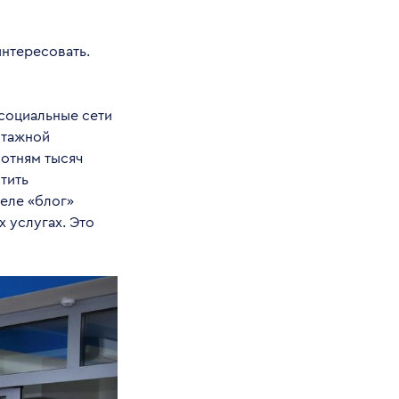
интересовать.
социальные сети
этажной
сотням тысяч
тить
деле «блог»
 услугах. Это