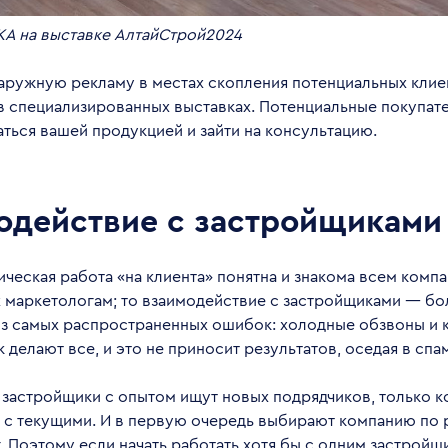
KA на выставке АлтайСтрой2024
наружную рекламу в местах скопления потенциальных клие
в специализированных выставках. Потенциальные покупат
ться вашей продукцией и зайти на консультацию.
одействие с застройщиками
ическая работа «на клиента» понятна и знакома всем компа
х маркетологам; то взаимодействие с застройщиками — б
 из самых распространенных ошибок: холодные обзвоны и
к делают все, и это не приносит результатов, оседая в спа
 застройщики с опытом ищут новых подрядчиков, только ко
 с текущими. И в первую очередь выбирают компанию по
. Поэтому если начать работать хотя бы с одним застрой