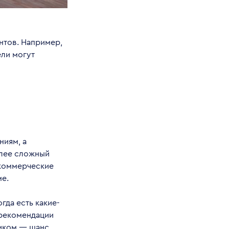
нтов. Например,
ели могут
ниям, а
олее сложный
 коммерческие
ме.
гда есть какие-
 рекомендации
щиком — шанс