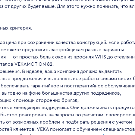
аз от других будет выше. Для этого нужно понимать, что вл
вных критерия.
я цена при сохранении качества конструкций. Если работ
о сможете предложить застройщикам разные варианты
ия — от простых белых окон из профиля WHS до стеклян
рталов VEKAMOTION 82.
решения. В идеале, ваша компания должна выдвигать
ные предложения и выполнять все работы силами своих б
обеспечивать гарантийное и постгарантийное обслуживани
 выгодно на фоне большинства других подрядчиков,
ющих к помощи сторонних бригад.
нтные менеджеры подрядчика. Они должны знать продукт
 быстро реагировать на запросы по расчетам, своевремен
ть от возможных проблем и подбирать решения с учетом
стей клиентов. VEKA помогает с обучением специалистов