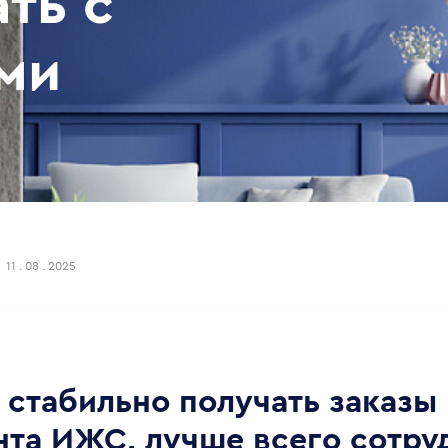
ть с
ми
11 . 08 . 2025
 стабильно получать заказы 
нта ИЖС, лучше всего сотру