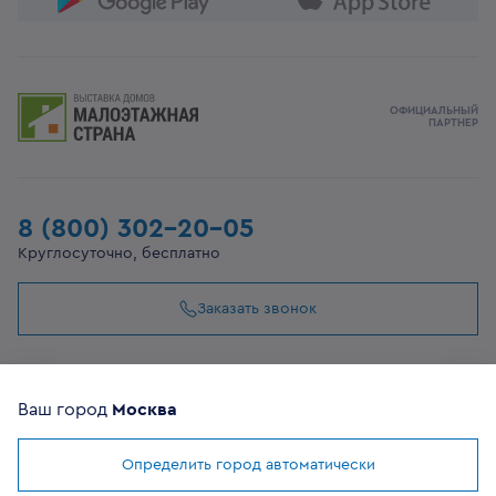
ОФИЦИАЛЬНЫЙ
ПАРТНЕР
8 (800) 302-20-05
Круглосуточно, бесплатно
Заказать звонок
108807, г Москва, вн.тер.г муниципальный округ
Филимонковский, ул. Дорожная, 10, строение 11
Ваш город
Москва
Определить город автоматически
©
2026
VEKA
Мы используем
cookies