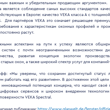
амым важным и убедительным продающим аргументом».
а является соблюдение самых высоких стандартов каче
ействующих в Европе: качество VEKA класса A с толщиной
8. Для партнёров VEKA это означает решающее преимущ
ребования к характеристикам оконных профилей и прои
постоянно растут.
жными аспектами на пути к успеху являются обширн
 систем с почти неограниченными возможностями диз
чества, развитая концепция экологии производст
старых окон, а также широкий спектр услуг для компаний
фф: «Мы уверены, что сохраним достигнутый статус 
ем работать над его развитием». В достижении этой це
ь инновационный потенциал концерна, что находит своё
 цифровых сервисов и широком внедрении технологии
поверхности VEKA Spectral.
ригинал публикации:
https://www.glaswelt.de/fenster/offizie