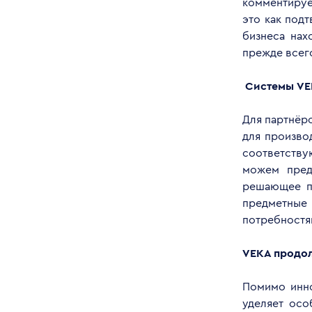
комментируе
это как под
бизнеса нах
прежде всег
Системы
VE
Для партнёро
для произво
соответству
можем пред
решающее п
предметные
потребностя
VEKA
продол
Помимо инно
уделяет осо