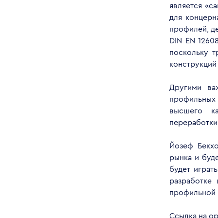
является «с
для концерн
профилей, д
DIN EN 1260
поскольку т
конструкций 
Другими ва
профильных
высшего ка
переработки 
Йозеф Бекхо
рынка и буд
будет играт
разработке
профильной 
Ссылка на о