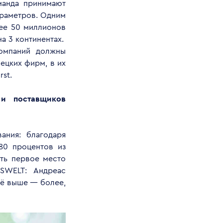
манда принимают
араметров. Одним
нее 50 миллионов
а 3 континентах.
компаний должны
ецких фирм, в их
st.
и поставщиков
ания: благодаря
80 процентов из
ять первое место
SWELT: Андреас
щё выше — более,