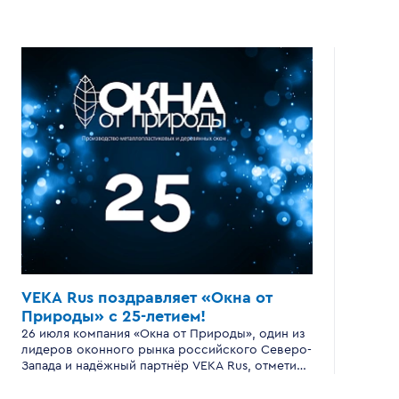
VEKA Rus поздравляет «Окна от
Природы»
с 25-летием!
26 июля компания «Окна от Природы», один из
лидеров оконного рынка российского Северо-
Запада и надёжный партнёр VEKA Rus, отметила
серебряный юбилей — 25 лет успешной
работы .