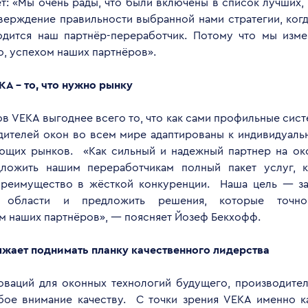
т: «Мы очень рады, что были включены в список лучших,
тверждение правильности выбранной нами стратегии, когд
одится наш партнёр-переработчик. Потому что мы изме
о, успехом наших партнёров».
KA
- то, что нужно рынку
в VEKA выгоднее всего то, что как сами профильные сист
дителей окон во всем мире адаптированы к индивидуал
ющих рынков. «Как сильный и надежный партнер на ок
ложить нашим переработчикам полный пакет услуг, 
реимущество в жёсткой конкуренции. Наша цель — за
 области и предложить решения, которые точно
м наших партнёров», — поясняет Йозеф Бекхофф.
жает поднимать планку качественного лидерства
ваций для оконных технологий будущего, производител
бое внимание качеству. С точки зрения VEKA именно к