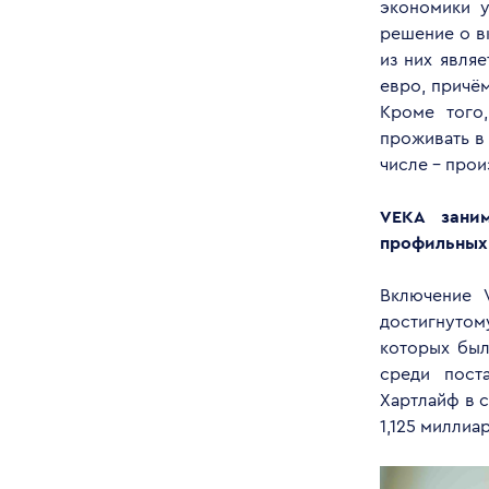
экономики у
решение о в
из них явля
евро, причё
Кроме того
проживать в
числе – прои
VEKA
заним
профильных
Включение 
достигнутом
которых был
среди пост
Хартлайф в с
1,125 миллиа