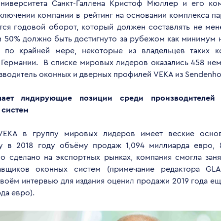
ниверситета Санкт-Галлена Кристоф Мюллер и его ко
ключении компании в рейтинг на основании комплекса п
ется годовой оборот, который должен составлять не ме
м 50% должно быть достигнуто за рубежом как минимум н
, по крайней мере, некоторые из владельцев таких 
 Германии. В списке мировых лидеров оказались 458 нем
зводитель оконных и дверных профилей VEKA из Sendenhor
ает лидирующие позиции среди производителей 
 систем
VEKA в группу мировых лидеров имеет веские основ
у в 2018 году объёму продаж 1,094 миллиарда евро, 
о сделано на экспортных рынках, компания смогла зан
авщиков оконных систем (примечание редактора GLA
воём интервью для издания ​​оценил продажи 2019 года е
рда евро).