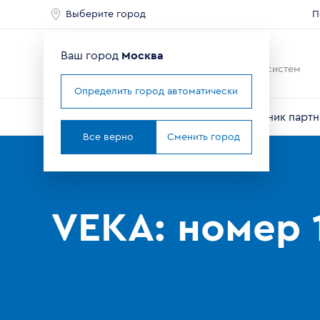
Выберите город
П
Ваш город
Москва
Ведущий мировой
производитель оконных систем
Определить город автоматически
О компании
Профили VEKA
Справочник партн
Все верно
Сменить город
Главная
Партнерам
Новости
VEKA: номер 1 в мире
VEKA: номер 