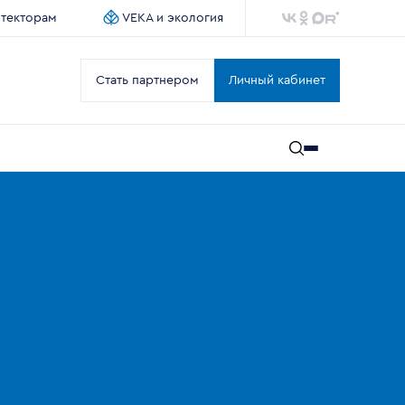
итекторам
VEKA и экология
Стать партнером
Личный кабинет