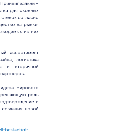
 Принципиальным
ства для оконных
 стенок согласно
ество на рынке,
зводимых из них
ый ассортимент
айна, логистика
ва и вторичной
-партнеров.
лидера мирового
ли решающую роль
 подтверждение в
 создания новой
ll-bestaetigt-