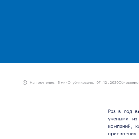
На прочтение:
5 мин
Опубликовано:
07 . 12 . 2020
Обновлено
Раз в год 
учеными из 
компаний, 
присвоения