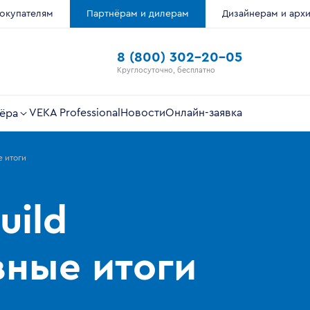
окупателям
Партнёрам и дилерам
Дизайнерам и арх
8 (800) 302-20-05
Круглосуточно, бесплатно
VEKA Professional
Новости
Онлайн-заявка
ёра
е итоги
uild
вные итоги