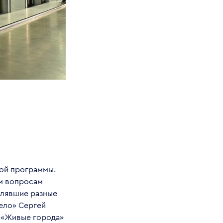
ой программы.
ым вопросам
влявшие разные
дело» Сергей
а «Живые города»