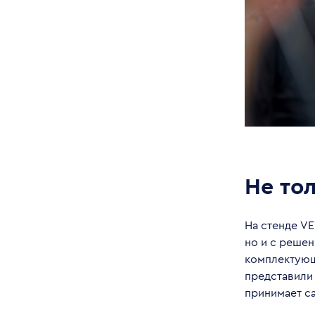
Не то
На стенде VE
но и с реше
комплектующ
представили
принимает са