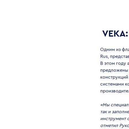
VEKA:
Одним из фл
Rus, предст
В этом году 
предложены 
конструкций
системами к
производите
«Мы специал
так и заполн
инструмент о
отметил Рук