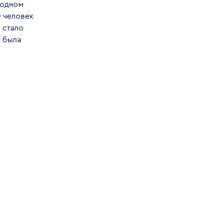
родном
0 человек
 стало
ь была