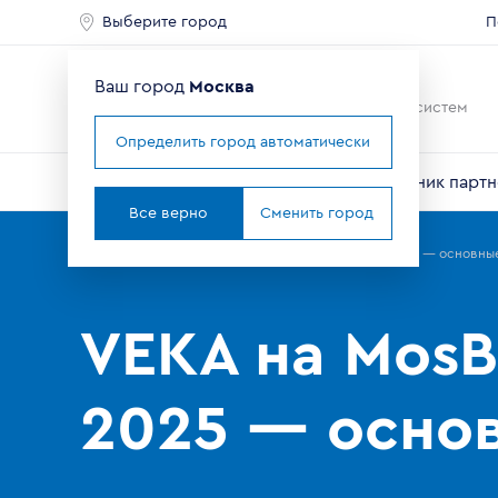
Выберите город
П
Ваш город
Москва
Ведущий мировой
производитель оконных систем
Определить город автоматически
О компании
Профили VEKA
Справочник партн
Все верно
Сменить город
Главная
Партнерам
Новости
VEKA на MosBuild 2025 — основны
VEKA на MosB
2025 — осно