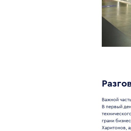
Разго
Важной част
В первый де
технического
грани бизнес
Харитонов, 