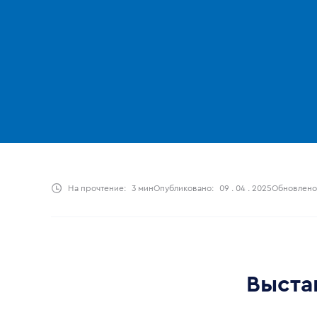
На прочтение:
3 мин
Опубликовано:
09 . 04 . 2025
Обновлено
Выста