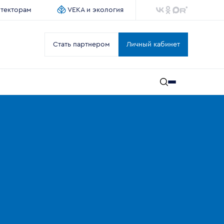
итекторам
VEKA и экология
Стать партнером
Личный кабинет