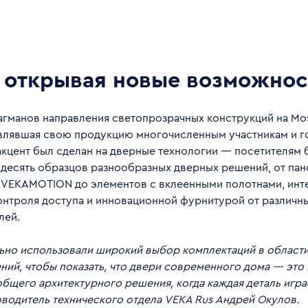
 открывая новые возможнос
агманов направления светопрозрачных конструкций на Mos
авлявшая свою продукцию многочисленным участникам и го
акцент был сделан на дверные технологии — посетителям 
десять образцов разнообразных дверных решений, от па
 VEKAMOTION до элементов с вклеенными полотнами, ин
онтроля доступа и инновационной фурнитурой от различн
лей.
ьно использовали широкий выбор комплектаций в области
ений, чтобы показать, что двери современного дома — это
бщего архитектурного решения, когда каждая деталь игра
оводитель технического отдела VEKA Rus Андрей Окулов.