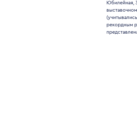
Юбилейная, 3
выставочном 
(учитывались
рекордным р
представлена