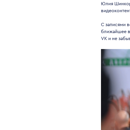
Юлия Шинкор
видеоконтен
С записями в
ближайшее вр
VK и не забы