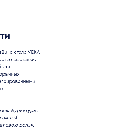
ти
Build стала VEKA
стям выставки.
были
норамных
тегрированными
ых
 как фурнитуры,
 важный
ет свою роль», —