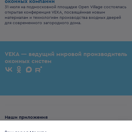
оконных компаний
31 июля на подмосковной площадке Open Village состоялась
открытая конференция VEKA, посвящённая новым
материалам и технологиям производства входных дверей
для современного загородного дома.
VEKA — ведущий мировой производитель
оконных систем
Наши приложения