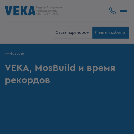
Ведущий мировой
производитель
оконных систем
Стать партнером
Личный кабинет
Новости
VEKA, MosBuild и время
рекордов