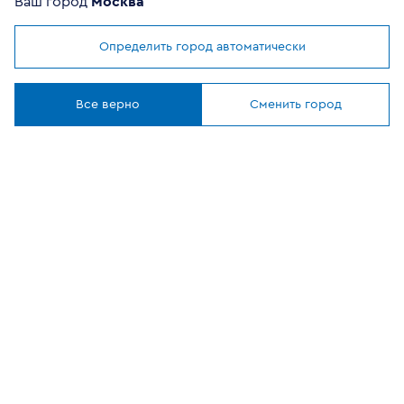
Ваш город
Москва
Определить город автоматически
Мы используем
cookies
ОФИЦИАЛЬНЫЙ
Понятно
ПАРТНЕР
Все верно
Сменить город
8 (800) 302-20-05
Круглосуточно, бесплатно
Заказать звонок
108807, г Москва, вн.тер.г муниципальный округ
Филимонковский, ул. Дорожная, 10, строение 11
©
2026
VEKA