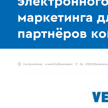
электронног
маркетинга д
партнёров к
На прочтение:
4 мин
Опубликовано:
17 . 04 . 2020
Обновлено