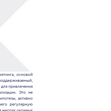
кетинга, основой
поддерживаемый,
 для привлечения
лизации. Это не
ипотезы, активно
него регулярную
я многих оконных