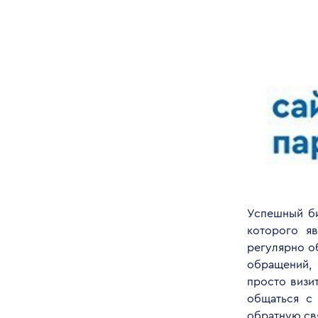
Успешный би
которого яв
регулярно о
обращений, 
просто визи
общаться с 
обратную свя