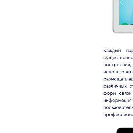
Каждый пар
существенно
построения
использоват
размещать а
различных с
форм связи 
информация
пользовате
профессиона