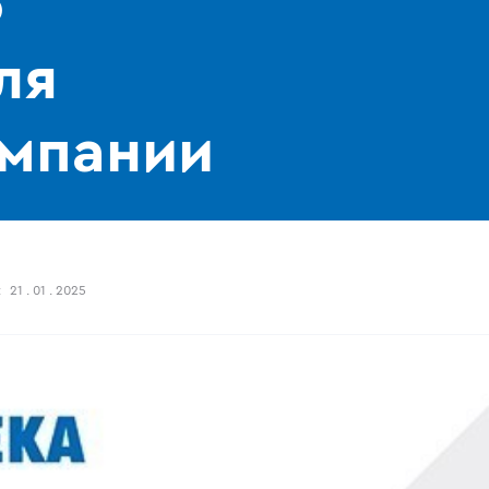
о
ля
омпании
:
21 . 01 . 2025