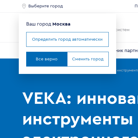
Выберите город
П
Ваш город
Москва
Ведущий мировой
производитель оконных систем
Определить город автоматически
О компании
Профили VEKA
Справочник партн
Все верно
Сменить город
Главная
Партнерам
Новости
VEKA: инновационные инструменты
VEKA: иннов
инструменты