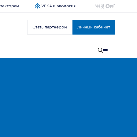
итекторам
VEKA и экология
Стать партнером
Личный кабинет