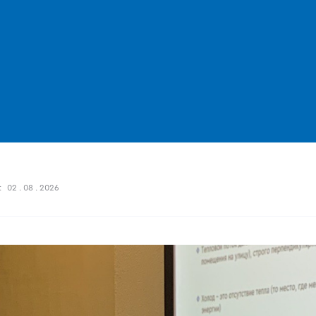
:
02 . 08 . 2026