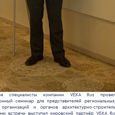
ря специалисты компании VEKA Rus пров
нный семинар для представителей региональных
 организаций и органов архитектурно-строител
ми встречи выступил кировский партнёр VEKA Ru