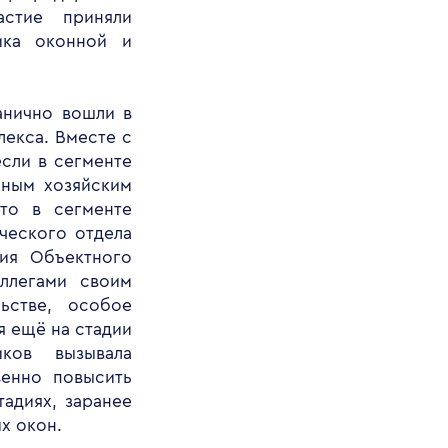
астие приняли
ика оконной и
анично вошли в
екса. Вместе с
если в сегменте
ьным хозяйским
 то в сегменте
ческого отдела
ия Объектного
ллегами своим
ьстве, особое
я ещё на стадии
иков вызывала
венно повысить
адиях, заранее
х окон.