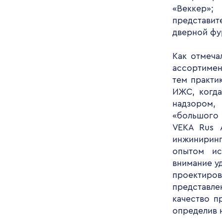
«Веккер»;
представи
дверной фу
Как отмеча
ассортимен
тем практи
ИЖС, когда
надзором, 
«большого 
VEKA Rus 
инжинирин
опытом ис
внимание у
проектиро
представле
качество п
определив 