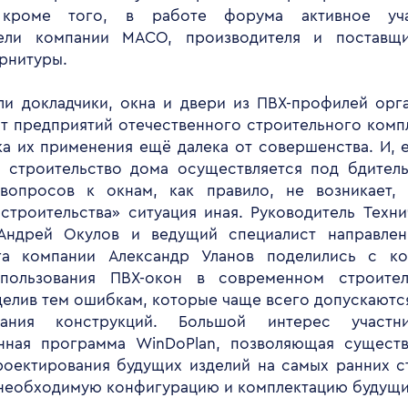
 кроме того, в работе форума активное уч
тели компании MACO, производителя и поставщ
рнитуры.
ли докладчики, окна и двери из ПВХ-профилей орг
т предприятий отечественного строительного компл
ка их применения ещё далека от совершенства. И, 
 строительство дома осуществляется под бдител
вопросов к окнам, как правило, не возникает,
строительства» ситуация иная. Руководитель Техни
Андрей Окулов и ведущий специалист направлен
га компании Александр Уланов поделились с ко
пользования ПВХ-окон в современном строител
делив тем ошибкам, которые чаще всего допускаютс
вания конструкций. Большой интерес участн
нная программа WinDoPlan, позволяющая сущест
роектирования будущих изделий на самых ранних ст
необходимую конфигурацию и комплектацию будущи