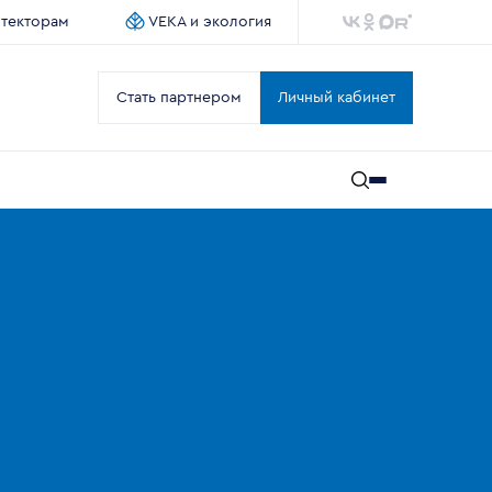
итекторам
VEKA и экология
Стать партнером
Личный кабинет