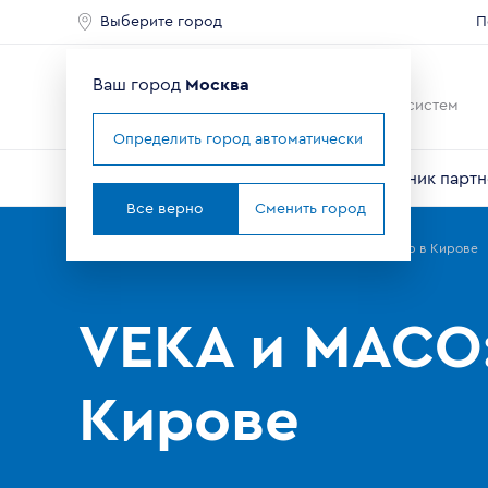
Выберите город
П
Ваш город
Москва
Ведущий мировой
производитель оконных систем
Определить город автоматически
О компании
Профили VEKA
Справочник партн
Все верно
Сменить город
Главная
Партнерам
Новости
VEKA и MACO: семинар в Кирове
VEKA и MACO:
Кирове