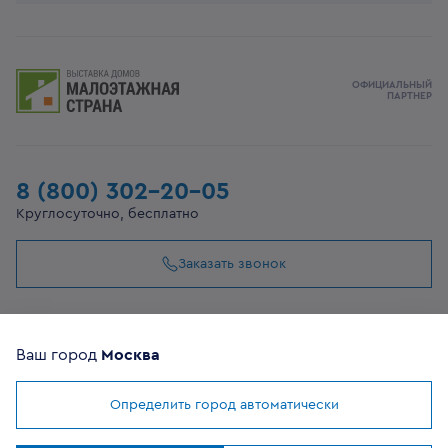
ОФИЦИАЛЬНЫЙ
ПАРТНЕР
8 (800) 302-20-05
Круглосуточно, бесплатно
Заказать звонок
108807, г Москва, вн.тер.г муниципальный округ
Филимонковский, ул. Дорожная, 10, строение 11
Ваш город
Москва
Определить город автоматически
©
2026
VEKA
Мы используем
cookies
Все сайты компании