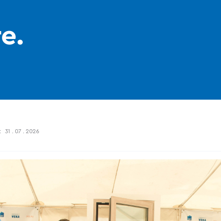
е.
:
31 . 07 . 2026