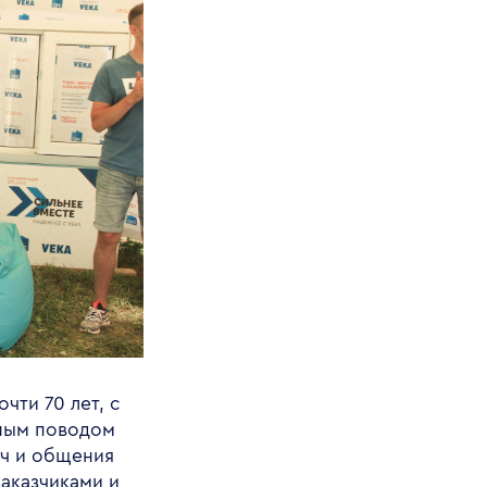
чти 70 лет, с
нным поводом
еч и общения
заказчиками и