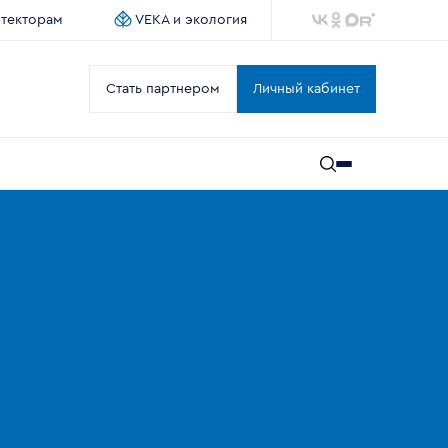
итекторам
VEKA и экология
Стать партнером
Личный кабинет