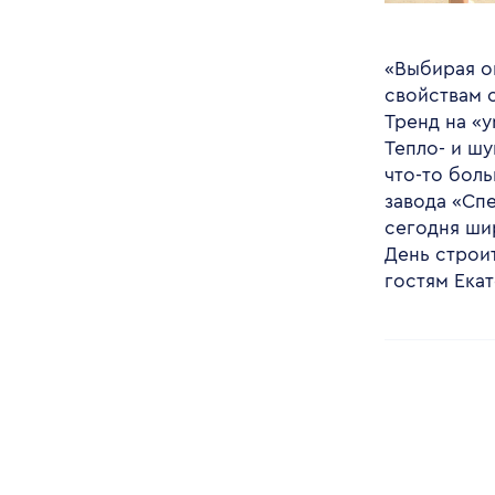
«Выбирая о
свойствам 
Тренд на «у
Тепло- и ш
что-то бол
завода «Сп
сегодня шир
День строи
гостям Екат