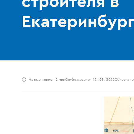
строителя в
Екатеринбург
На прочтение:
2 мин
Опубликовано:
19 . 08 . 2022
Обновлено