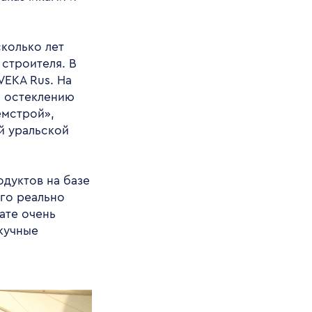
колько лет
строителя. В
VEKA Rus. На
о остеклению
емстрой»,
й уральской
дуктов на базе
го реально
ате очень
кучные