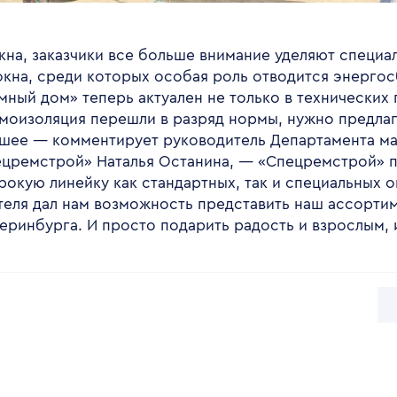
кна, заказчики все больше внимание уделяют специа
окна, среди которых особая роль отводится энерго
мный дом» теперь актуален не только в технических 
умоизоляция перешли в разряд нормы, нужно предлаг
ьшее — комментирует руководитель Департамента м
ецремстрой» Наталья Останина, — «Спецремстрой» п
окую линейку как стандартных, так и специальных о
теля дал нам возможность представить наш ассорти
еринбурга. И просто подарить радость и взрослым, 