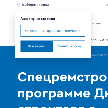
Выберите город
П
Ваш город
Москва
Ведущий мировой
производитель оконных систем
Определить город автоматически
О компании
Профили VEKA
Справочник партн
Все верно
Сменить город
Главная
Партнерам
Новости
Спецремстрой в программе Дня ст
Спецремстро
программе Д