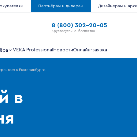
окупателям
Партнёрам и дилерам
Дизайнерам и арх
8 (800) 302-20-05
Круглосуточно, бесплатно
VEKA Professional
Новости
Онлайн-заявка
ёра
роителя в Екатеринбурге.
й в
ня