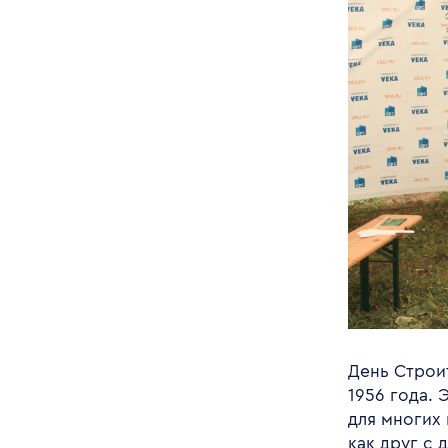
День Строит
1956 года.
для многих
как друг с 