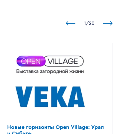
1
/
20
Новые горизонты
Open Village:
Урал
и Сибирь