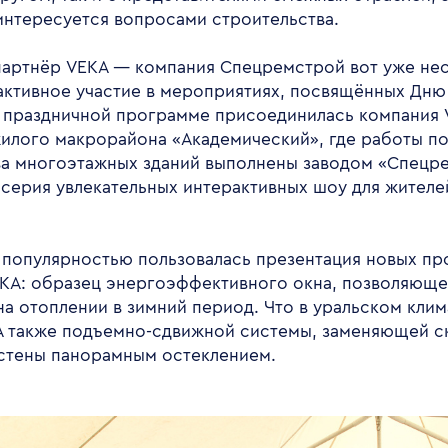
 интересуется вопросами строительства.
партнёр VEKA — компания Спецремстрой вот уже нес
активное участие в мероприятиях, посвящённых Дню 
к праздничной программе присоединилась компания 
илого макрорайона «Академический», где работы п
а многоэтажных зданий выполнены заводом «Спецр
 серия увлекательных интерактивных шоу для жителе
популярностью пользовалась презентация новых про
KA: образец энергоэффективного окна, позволяюще
на отоплении в зимний период. Что в уральском клим
 А также подъемно-сдвижной системы, заменяющей с
стены панорамным остеклением.