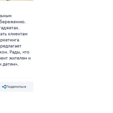
льным
сбережению.
гаджетах.
ать клиентам
аркетинга
редлагает
кон. Рады, что
мент жителям и
и детям».
Поделиться