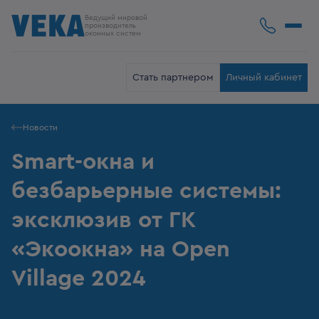
Ведущий мировой
производитель
оконных систем
Стать партнером
Личный кабинет
Новости
Smart-окна и
безбарьерные системы:
эксклюзив от ГК
«Экоокна» на Open
Village 2024