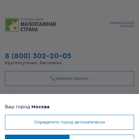
ОФИЦИАЛЬНЫЙ
ПАРТНЕР
8 (800) 302-20-05
Круглосуточно, бесплатно
Заказать звонок
108807, г Москва, вн.тер.г муниципальный округ
Филимонковский, ул. Дорожная, 10, строение 11
Ваш город
Москва
Определить город автоматически
©
2026
VEKA
Мы используем
cookies
Все сайты компании
Понятно